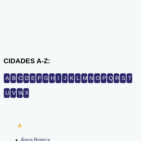
CIDADES A-Z:
A
B
C
D
E
F
G
H
I
J
K
L
M
N
O
P
Q
R
S
T
U
V
W
X
A
Água Branca