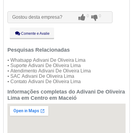
Seg:
09:00 - 18:00
Ter:
09:00 - 18:00
0
0
Gostou desta empresa?
Qua:
09:00 - 18:00
Qui:
09:00 - 18:00
Sex:
09:00 - 18:00
Comente e Avalie
Sáb:
Fechado
Dom:
Fechado
Pesquisas Relacionadas
• Whatsapp Adivani De Oliveira Lima
• Suporte Adivani De Oliveira Lima
• Atendimento Adivani De Oliveira Lima
• SAC Adivani De Oliveira Lima
• Contato Adivani De Oliveira Lima
Informações completas do Adivani De Oliveira
Lima em Centro em Maceió