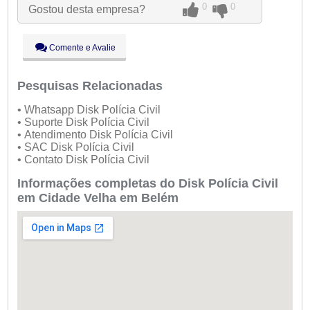
0
0
Gostou desta empresa?
Qua:
09:00 - 18:00
Qui:
09:00 - 18:00
●
Sex:
09:00 - 18:00
Fechado
Comente e Avalie
Sáb:
Fechado
Dom:
Fechado
Pesquisas Relacionadas
• Whatsapp Disk Polícia Civil
• Suporte Disk Polícia Civil
• Atendimento Disk Polícia Civil
• SAC Disk Polícia Civil
• Contato Disk Polícia Civil
Informações completas do Disk Polícia Civil
em Cidade Velha em Belém