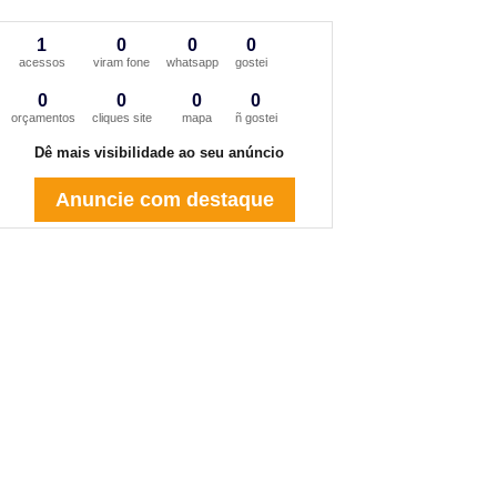
1
0
0
0
acessos
viram fone
whatsapp
gostei
0
0
0
0
orçamentos
cliques site
mapa
ñ gostei
Dê mais visibilidade ao seu anúncio
Anuncie com destaque