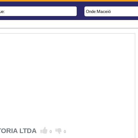
Maceió
ue:
Onde:
TORIA LTDA
0
0