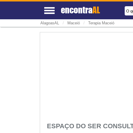
encontra
AL
O q
/
/
AlagoasAL
Maceió
Terapia Maceió
ESPAÇO DO SER CONSUL