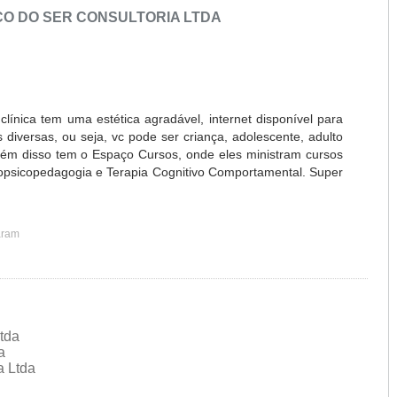
O DO SER CONSULTORIA LTDA
clínica tem uma estética agradável, internet disponível para
diversas, ou seja, vc pode ser criança, adolescente, adulto
Além disso tem o Espaço Cursos, onde eles ministram cursos
opsicopedagogia e Terapia Cognitivo Comportamental. Super
aram
Ltda
da
a Ltda