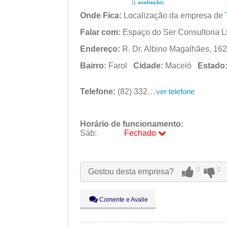
(1
avaliação
)
Onde Fica:
Localização da empresa de
Falar com:
Espaço do Ser Consultoria L
Endereço:
R. Dr. Albino Magalhães, 162 
Bairro:
Farol
Cidade:
Maceió
Estado
Telefone:
(82) 3326-1283
ver telefone
Horário de funcionamento:
Sáb:
Fechado
Seg:
09:00 - 18:00
Ter:
09:00 - 18:00
0
0
Gostou desta empresa?
Qua:
09:00 - 18:00
Qui:
09:00 - 18:00
Sex:
09:00 - 18:00
Comente e Avalie
Sáb:
Fechado
Dom:
Fechado