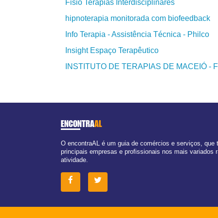
Fisio Terapias Interdisciplinares
hipnoterapia monitorada com biofeedback
Info Terapia - Assistência Técnica - Philco
Insight Espaço Terapêutico
INSTITUTO DE TERAPIAS DE MACEIÓ - Fi
ENCONTRA
AL
O encontraAL é um guia de comércios e serviços, que
principais empresas e profissionais nos mais variados
atividade.