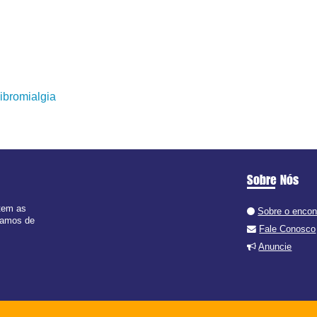
bromialgia
Sobre Nós
 tem as
Sobre o encon
 ramos de
Fale Conosco
Anuncie