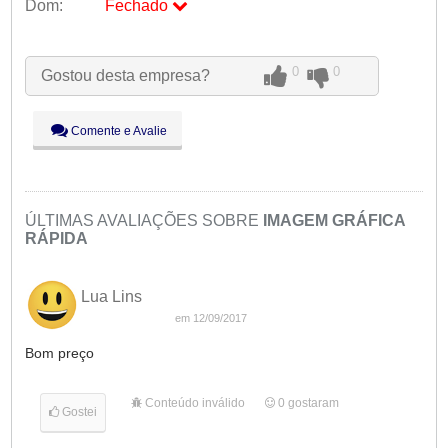
Dom:
Fechado
Seg:
09:00 - 18:00
Ter:
09:00 - 18:00
0
0
Gostou desta empresa?
Qua:
09:00 - 18:00
Qui:
09:00 - 18:00
Sex:
09:00 - 18:00
Comente e Avalie
Sáb:
Fechado
Dom:
Fechado
ÚLTIMAS AVALIAÇÕES SOBRE
IMAGEM GRÁFICA
RÁPIDA
Lua Lins
em 12/09/2017
Bom preço
Conteúdo inválido
0
gostaram
Gostei