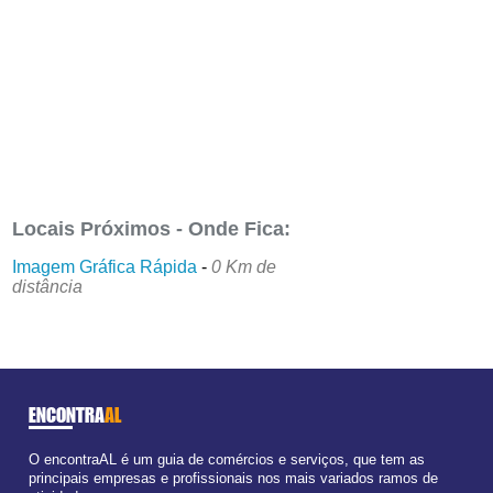
Locais Próximos - Onde Fica:
Imagem Gráfica Rápida
-
0 Km de
distância
ENCONTRA
AL
O encontraAL é um guia de comércios e serviços, que tem as
principais empresas e profissionais nos mais variados ramos de