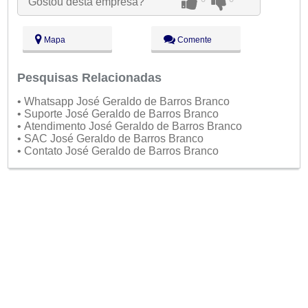
Gostou desta empresa?
Qua:
09:00 - 18:00
Qui:
09:00 - 18:00
Sex:
09:00 - 18:00
Mapa
Comente
Sáb:
Fechado
Dom:
Fechado
Pesquisas Relacionadas
• Whatsapp José Geraldo de Barros Branco
• Suporte José Geraldo de Barros Branco
• Atendimento José Geraldo de Barros Branco
• SAC José Geraldo de Barros Branco
• Contato José Geraldo de Barros Branco