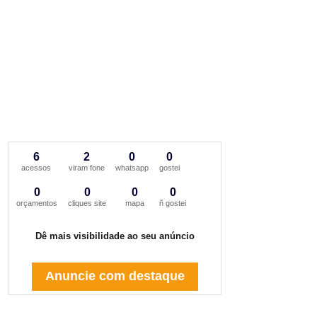
6
2
0
0
acessos
viram fone
whatsapp
gostei
0
0
0
0
orçamentos
cliques site
mapa
ñ gostei
Dê mais visibilidade ao seu anúncio
Anuncie com destaque