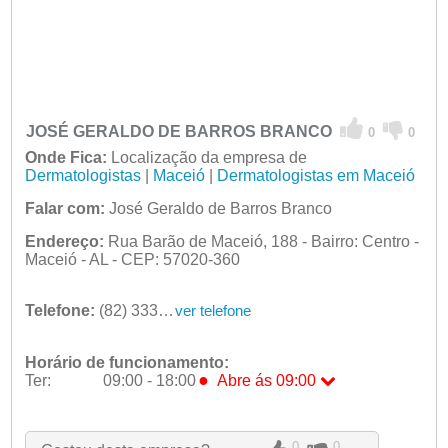
JOSÉ GERALDO DE BARROS BRANCO
0
0
Onde Fica:
Localização da empresa de
Dermatologistas
|
Maceió
|
Dermatologistas em Maceió
Falar com:
José Geraldo de Barros Branco
Endereço:
Rua Barão de Maceió, 188 - Bairro: Centro -
Maceió - AL - CEP: 57020-360
Telefone:
(82) 3336-2206
ver telefone
Horário de funcionamento:
●
Ter:
09:00 - 18:00
Abre ás 09:00
Seg:
09:00 - 18:00
●
Ter:
09:00 - 18:00
Abre ás 09:00
0
0