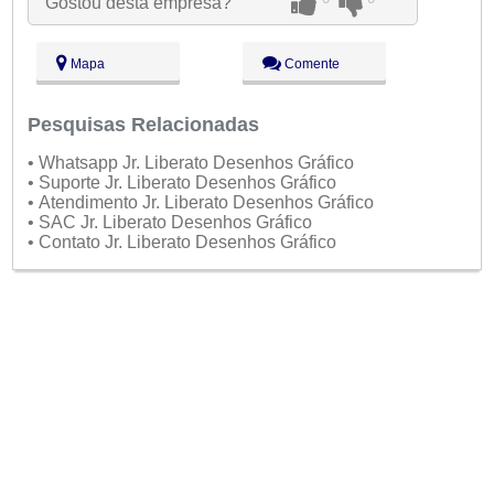
Gostou desta empresa?
Qua:
09:00 - 18:00
Qui:
09:00 - 18:00
Sex:
09:00 - 18:00
Mapa
Comente
Sáb:
Fechado
Dom:
Fechado
Pesquisas Relacionadas
• Whatsapp Jr. Liberato Desenhos Gráfico
• Suporte Jr. Liberato Desenhos Gráfico
• Atendimento Jr. Liberato Desenhos Gráfico
• SAC Jr. Liberato Desenhos Gráfico
• Contato Jr. Liberato Desenhos Gráfico