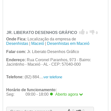
JR. LIBERATO DESENHOS GRÁFICO
0
0
Onde Fica:
Localização da empresa de
Desenhistas
|
Maceió
|
Desenhistas em Maceió
Falar com:
Jr. Liberato Desenhos Gráfico
Endereço:
Rua Coronel Paranhos, 973 - Bairro:
Jacintinho - Maceió - AL - CEP: 57040-000
Telefone:
(82) 8847-8307
ver telefone
Horário de funcionamento:
Seg:
09:00 - 18:00
Aberto
agora
Seg:
09:00 - 18:00
Aberto
agora
Ter:
09:00 - 18:00
0
0