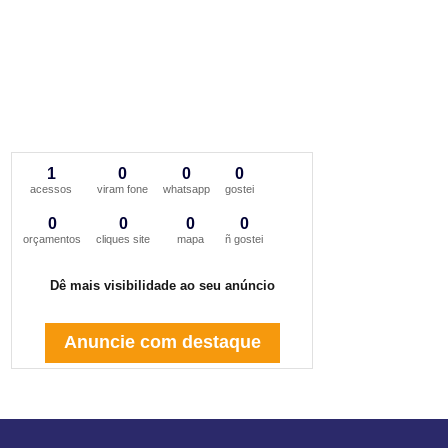
1
0
0
0
acessos
viram fone
whatsapp
gostei
0
0
0
0
orçamentos
cliques site
mapa
ñ gostei
Dê mais visibilidade ao seu anúncio
Anuncie com destaque