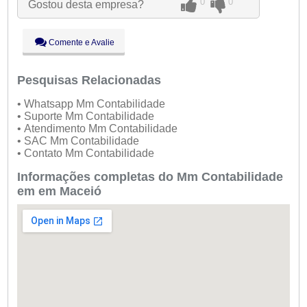
0
0
Gostou desta empresa?
Qua:
09:00 - 18:00
Qui:
09:00 - 18:00
Sex:
09:00 - 18:00
Comente e Avalie
Sáb:
Fechado
Dom:
Fechado
Pesquisas Relacionadas
• Whatsapp Mm Contabilidade
• Suporte Mm Contabilidade
• Atendimento Mm Contabilidade
• SAC Mm Contabilidade
• Contato Mm Contabilidade
Informações completas do Mm Contabilidade
em em Maceió