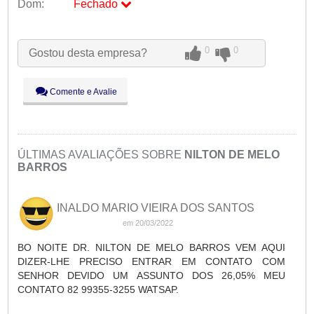
Dom:
Fechado
Seg:
09:00 - 18:00
Ter:
09:00 - 18:00
0
0
Gostou desta empresa?
Qua:
09:00 - 18:00
Qui:
09:00 - 18:00
Sex:
09:00 - 18:00
Comente e Avalie
Sáb:
Fechado
Dom:
Fechado
ÚLTIMAS AVALIAÇÕES SOBRE
NILTON DE MELO
BARROS
INALDO MARIO VIEIRA DOS SANTOS
em 20/03/2022
BO NOITE DR. NILTON DE MELO BARROS VEM AQUI
DIZER-LHE PRECISO ENTRAR EM CONTATO COM
SENHOR DEVIDO UM ASSUNTO DOS 26,05% MEU
CONTATO 82 99355-3255 WATSAP.