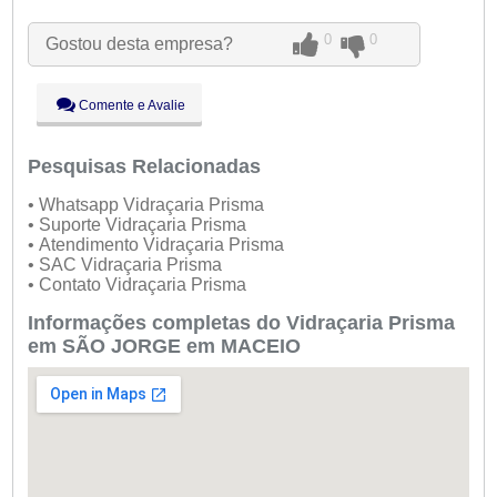
Ter:
09:00 - 18:00
0
0
Gostou desta empresa?
Qua:
09:00 - 18:00
Qui:
09:00 - 18:00
Sex:
09:00 - 18:00
Comente e Avalie
Sáb:
Fechado
Dom:
Fechado
Pesquisas Relacionadas
• Whatsapp Vidraçaria Prisma
• Suporte Vidraçaria Prisma
• Atendimento Vidraçaria Prisma
• SAC Vidraçaria Prisma
• Contato Vidraçaria Prisma
Informações completas do Vidraçaria Prisma
em SÃO JORGE em MACEIO