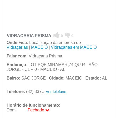
VIDRAÇARIA PRISMA
0
0
Onde Fica:
Localização da empresa de
Vidraçarias
|
MACEIO
|
Vidraçarias em MACEIO
Falar com:
Vidraçaria Prisma
Endereço:
LOT PQE MIRAMAR,74 QU R - SÃO
JORGE - CEP:0 - MACEIO - AL
Bairro:
SÃO JORGE
Cidade:
MACEIO
Estado:
AL
Telefone:
(82) 3375-9518
ver telefone
Horário de funcionamento:
Dom:
Fechado
Seg:
09:00 - 18:00