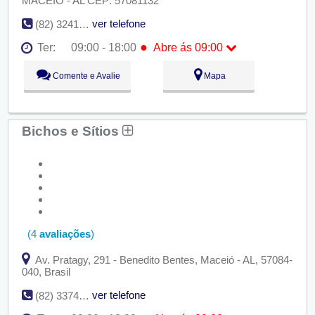
MACEIO - AL CEP: 57081132
ver telefone
(82) 3241-2222
●
Ter:
09:00 - 18:00
Abre ás 09:00
Seg:
09:00 - 18:00
Comente e Avalie
Mapa
●
Ter:
09:00 - 18:00
Abre ás 09:00
Qua:
09:00 - 18:00
Qui:
09:00 - 18:00
Sex:
09:00 - 18:00
Bichos e Sítios
Sáb:
Fechado
Dom:
Fechado
(4
avaliações
)
Av. Pratagy, 291 - Benedito Bentes, Maceió - AL, 57084-
040, Brasil
ver telefone
(82) 3374-6343