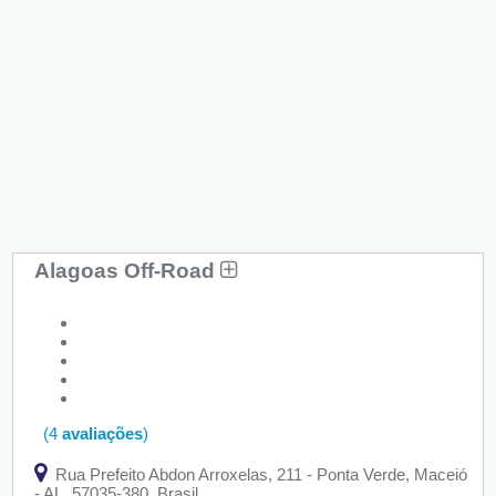
Alagoas Off-Road
(4
avaliações
)
Rua Prefeito Abdon Arroxelas, 211 - Ponta Verde, Maceió
- AL, 57035-380, Brasil