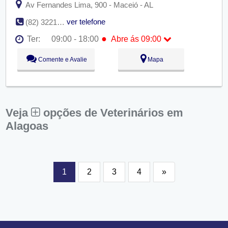
Av Fernandes Lima, 900 - Maceió - AL
ver telefone
(82) 3221-0789
●
Ter:
09:00 - 18:00
Abre ás 09:00
Seg:
09:00 - 18:00
Comente e Avalie
Mapa
●
Ter:
09:00 - 18:00
Abre ás 09:00
Qua:
09:00 - 18:00
Qui:
09:00 - 18:00
Sex:
09:00 - 18:00
Sáb:
Fechado
Dom:
Fechado
Veja
opções de Veterinários em
Alagoas
1
2
3
4
»