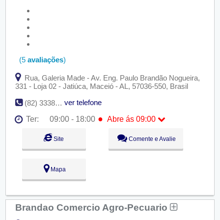
(5
avaliações
)
Rua, Galeria Made - Av. Eng. Paulo Brandão Nogueira,
331 - Loja 02 - Jatiúca, Maceió - AL, 57036-550, Brasil
ver telefone
(82) 3338-2360
●
Ter:
09:00 - 18:00
Abre ás 09:00
Seg:
09:00 - 18:00
Site
Comente e Avalie
●
Ter:
09:00 - 18:00
Abre ás 09:00
Qua:
09:00 - 18:00
Qui:
09:00 - 18:00
Sex:
09:00 - 18:00
Mapa
Sáb:
Fechado
Dom:
Fechado
Brandao Comercio Agro-Pecuario