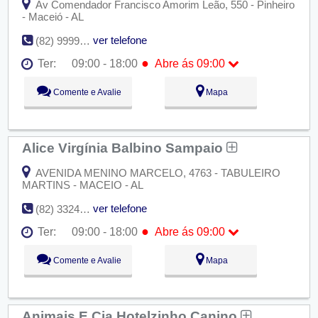
Av Comendador Francisco Amorim Leão, 550 - Pinheiro
- Maceió - AL
ver telefone
(82) 9999-4492
●
Ter:
09:00 - 18:00
Abre ás 09:00
Seg:
09:00 - 18:00
Comente e Avalie
Mapa
●
Ter:
09:00 - 18:00
Abre ás 09:00
Qua:
09:00 - 18:00
Qui:
09:00 - 18:00
Sex:
09:00 - 18:00
Alice Virgínia Balbino Sampaio
Sáb:
Fechado
Dom:
Fechado
AVENIDA MENINO MARCELO, 4763 - TABULEIRO
MARTINS - MACEIO - AL
ver telefone
(82) 3324-2447
●
Ter:
09:00 - 18:00
Abre ás 09:00
Seg:
09:00 - 18:00
Comente e Avalie
Mapa
●
Ter:
09:00 - 18:00
Abre ás 09:00
Qua:
09:00 - 18:00
Qui:
09:00 - 18:00
Sex:
09:00 - 18:00
Animais E Cia Hotelzinho Canino
Sáb:
Fechado